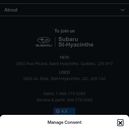
About
To join us
NEW
2855 Rue Picard, Saint-Hyacinthe, Québec, J2S 8Y7
USED
5835 Av. Bois, Saint-Hyacinthe, QC, J2S 1A2
Sales:
1-866-773-5263
Service & parts:
450-773-5262
4.3
Manage Consent