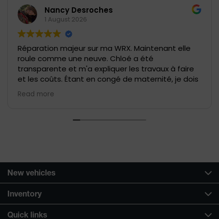
Nancy Desroches
1 August 2026
Réparation majeur sur ma WRX. Maintenant elle
roule comme une neuve. Chloé a été
transparente et m'a expliquer les travaux à faire
et les coûts. Étant en congé de maternité, je dois
choisir mes combats, alors avec le technicien,
Read more
nous avons fait le tour des réparations à faire et
avons déterminé ce qui serait le plus à mon
avantage avec mes moyens financiers. J'ai pu
prendre une décisions éclairé et maintenant, mon
papoute et moi on roule dans un bolide fiable et
en forme. Pendant l'attente, j'ai aussi eu un
véhicule de courtoisie adapté à ma vie de famille,
ce que j'ai grandement apprécier. J'ai eu
New vehicles
l'occasion de comparer ma berline à un VUS 😉
Inventory
Quick links