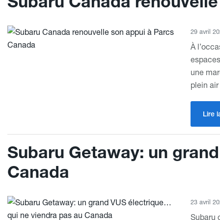
Subaru Canada renouvelle
29 avril 2
À l’occ
espaces 
une mar
plein air
Lire l
Subaru Getaway: un grand 
Canada
23 avril 2
Subaru c