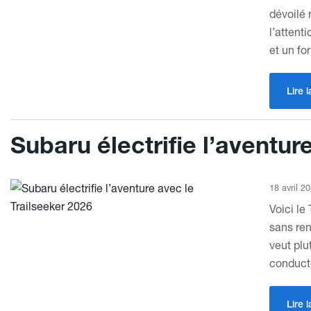
dévoilé 
l’attent
et un fo
Lire l
Subaru électrifie l’aventur
18 avril 2
Voici le
sans ren
veut plu
conducte
Lire l