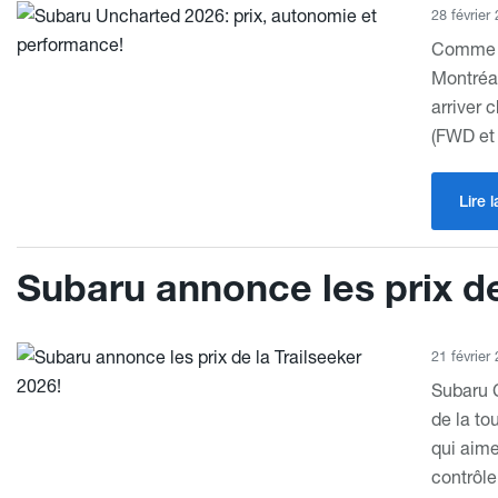
28 février
Comme po
Montréal
arriver 
(FWD et
Lire l
Subaru annonce les prix de
21 février
Subaru C
de la to
qui aime
contrôle