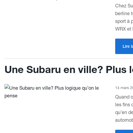
Chez Sub
berline 
sport à 
WRX et 
Lire l
Une Subaru en ville? Plus 
14 mars 2
Quand o
les fins
qu’en de
automobi