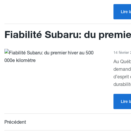
Lire l
Fiabilité Subaru: du premi
14 février
Au Québe
demander
d’esprit
durabilit
Lire l
Précédent