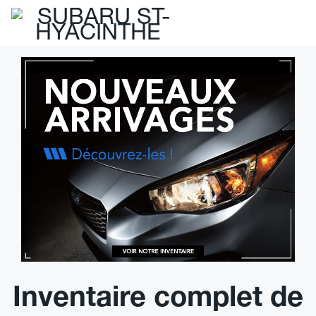
Inventaire complet de