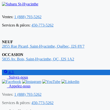
Ventes:
1 (888) 793-5262
Services & pièces:
450-773-5262
NEUF
2855 Rue Picard, Saint-Hyacinthe, Québec, J2S 8Y7
OCCASION
5835 Av. Bois, Saint-Hyacinthe, QC, J2S 1A2
4.3
Suivez-nous
Appelez-nous
Ventes:
1 (888) 793-5262
Services & pièces:
450-773-5262