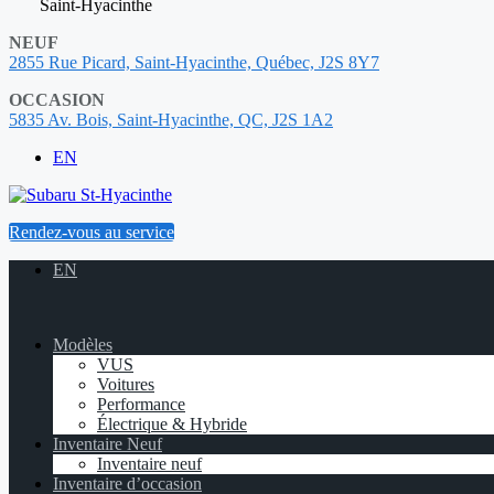
Saint-Hyacinthe
NEUF
2855 Rue Picard, Saint-Hyacinthe, Québec, J2S 8Y7
OCCASION
5835 Av. Bois, Saint-Hyacinthe, QC, J2S 1A2
EN
Rendez-vous au service
EN
Modèles
VUS
Voitures
Performance
Électrique & Hybride
Inventaire Neuf
Inventaire neuf
Inventaire d’occasion