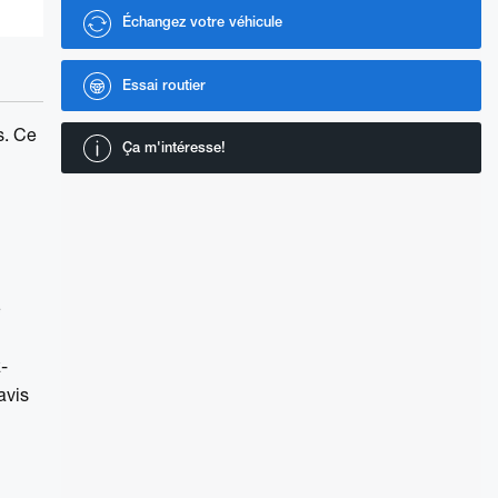
Échangez votre véhicule
Essai routier
s. Ce
Ça m'intéresse!
e
z-
avis