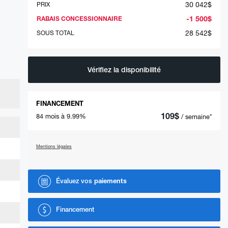
30 042
$
PRIX
-
1 500
$
RABAIS CONCESSIONNAIRE
28 542
$
SOUS TOTAL
Vérifiez la disponibilité
FINANCEMENT
109
$
84 mois à 9.99%
/ semaine*
Mentions légales
Évaluez vos
paiements
Financement