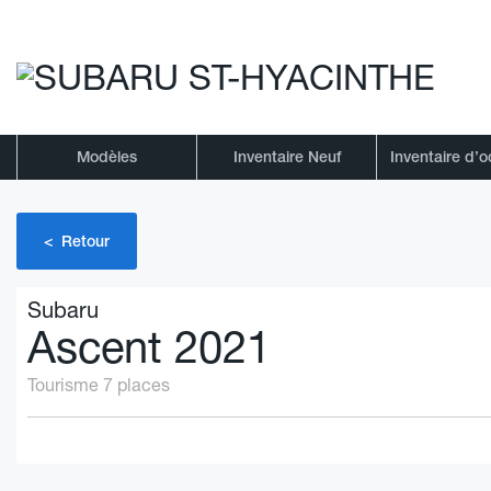
Modèles
Inventaire Neuf
Inventaire d’
< Retour
Subaru
Ascent 2021
Tourisme 7 places