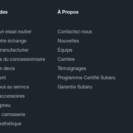
ides
À Propos
n essai routier
Contactez-nous
otre échange
Nouvelles
manufacturier
Équipe
s du concessionnaire
Carrière
n devis
Témoignages
ent
Programme Certifié Subaru
us au service
Garantie Subaru
 accessoires
 pneu
 carrosserie
esthétique