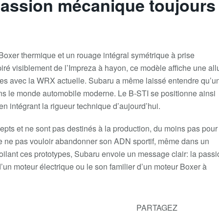
passion mécanique toujours
Boxer thermique
et un
rouage intégral symétrique à prise
iré visiblement de l’
Impreza à hayon
, ce modèle affiche une all
ques avec la WRX actuelle. Subaru a même laissé entendre qu’u
ans le monde automobile moderne. Le B-STI se positionne ainsi
intégrant la rigueur technique d’aujourd’hui.
epts
et ne sont pas destinés à la production, du moins pas pour
le ne pas vouloir
abandonner son ADN sportif
, même dans un
oilant ces prototypes, Subaru envoie un message clair: la
passi
 d’un moteur électrique ou le son familier d’un moteur Boxer à
PARTAGEZ