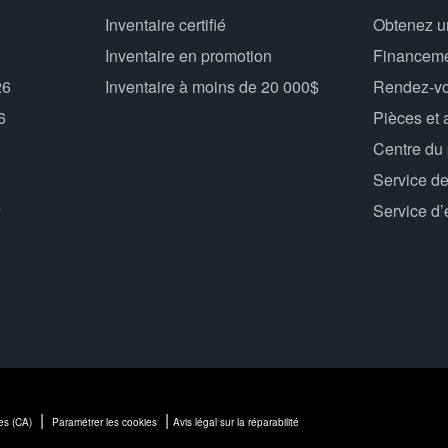
Inventaire certifié
Obtenez u
Inventaire en promotion
Financem
26
Inventaire à moins de 20 000$
Rendez-vo
6
Pièces et 
Centre du
Service de
s
Service d’
|
|
es (CA)
Paramétrer les cookies
Avis légal sur la réparabilité