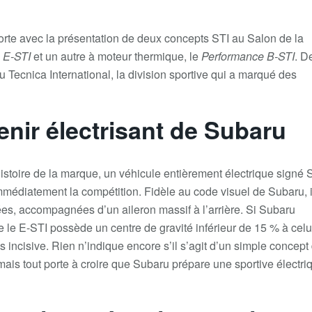
rte avec la présentation de
deux concepts STI
au
Salon de la
 E-STI
et un autre à moteur thermique, le
Performance B-STI
. D
Tecnica International, la division sportive qui a marqué des
enir électrisant de Subaru
stoire de la marque, un véhicule
entièrement électrique signé 
médiatement la compétition. Fidèle au code visuel de Subaru, i
ées
, accompagnées d’un aileron massif à l’arrière. Si Subaru
ue le E-STI possède un
centre de gravité inférieur de 15 %
à celu
incisive. Rien n’indique encore s’il s’agit d’un simple concept
mais tout porte à croire que Subaru prépare une sportive électri