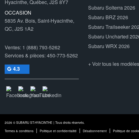
Hyacinthe, Québec, J2S 8Y7
Subaru Solterra 2026
OCCASION
Subaru BRZ 2026
5835 Av. Bois, Saint-Hyacinthe,
Subaru Trailseeker 20
QC, J2S 1A2
Subaru Uncharted 202
Subaru WRX 2026
Ventes:
1 (888) 793-5262
Services & pièces:
450-773-5262
+ Voir tous les modèle
4.3
2026 © SUBARU ST-HYACINTHE
| Tous droits réservés.
|
|
|
Termes & conditions
Politique et confidentialité
Désabonnement
Politique de cooki