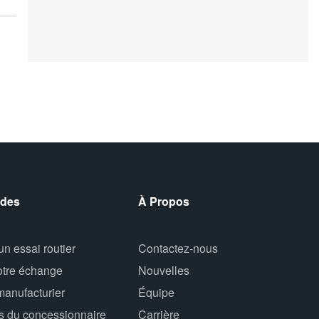
ides
À Propos
n essai routier
Contactez-nous
otre échange
Nouvelles
manufacturier
Équipe
s du concessionnaire
Carrière