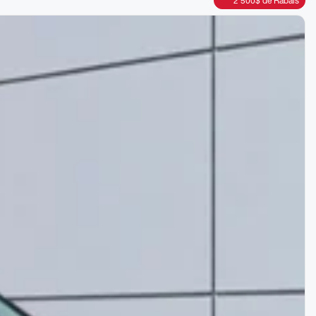
2 500
$
de Rabais