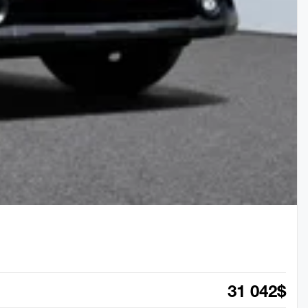
31 042
$