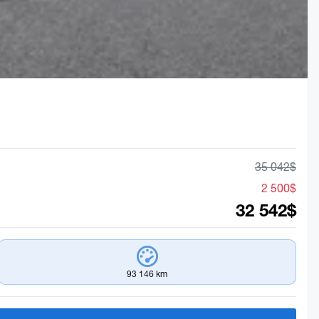
35 042
$
2 500
$
32 542
$
93 146 km