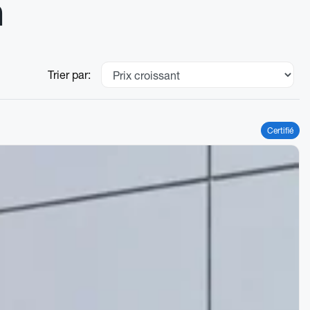
n
Trier par:
Certifié