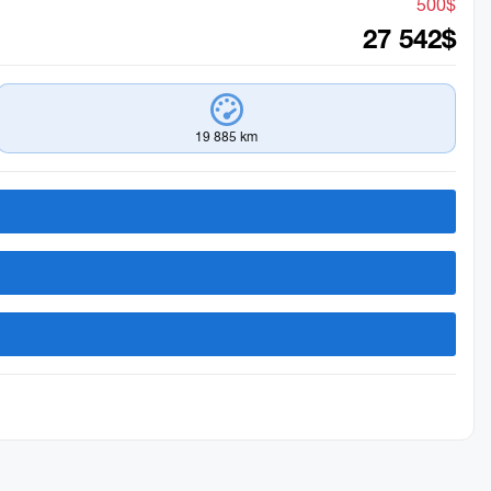
500
$
27 542
$
19 885 km