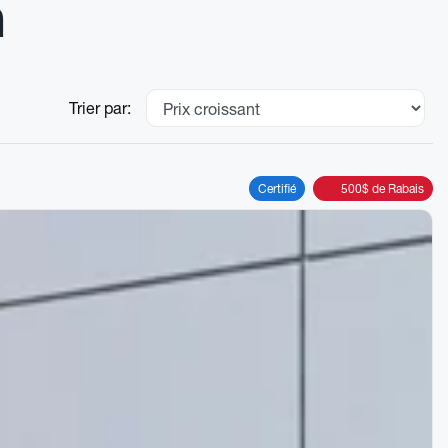
n
Trier par:
Certifié
500
$
de Rabais