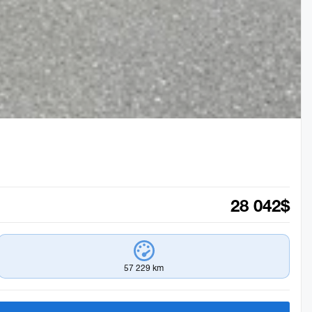
28 042
$
57 229 km