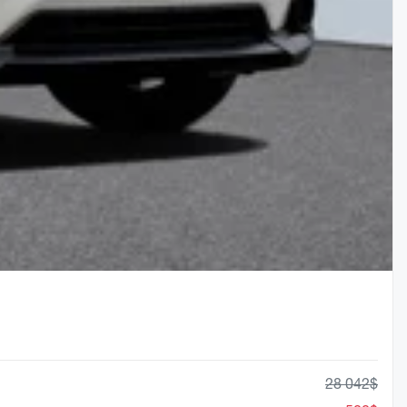
28 042
$