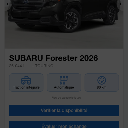
Précédent
Sui
SUBARU Forester 2026
26-0441
– TOURING
Traction intégrale
Automatique
80 km
Plus de caractéristiques
Vérifier la disponibilité
Évaluer mon échange