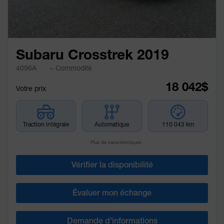
Subaru Crosstrek 2019
4096A
– Commodité
18 042
$
Votre prix
Traction intégrale
Automatique
110 043 km
Plus de caractéristiques
Vérifier la disponibilité
Évaluer mon échange
Demande d'informations