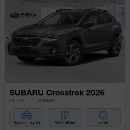
Précédent
Sui
SUBARU Crosstrek 2026
26-0449
– TOURING
Traction intégrale
Automatique
50 km