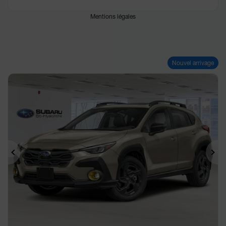
Mentions légales
Nouvel arrivage
Précédent
Sui