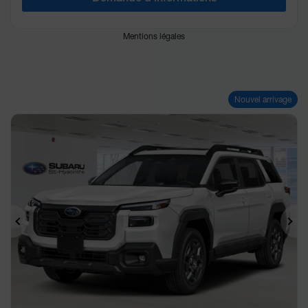
Mentions légales
Nouvel arrivage
Précédent
Sui