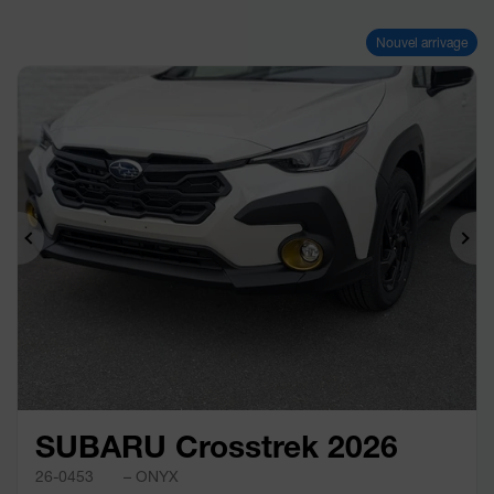
Nouvel arrivage
Précédent
Sui
SUBARU Crosstrek 2026
26-0453
– ONYX