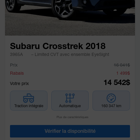
Subaru Crosstrek 2018
3965A
– Limited CVT avec ensemble EyeSight
Prix
16 041
$
Rabais
1 499
$
14 542
$
Votre prix
Traction intégrale
Automatique
160 347 km
Plus de caractéristiques
Vérifier la disponibilité