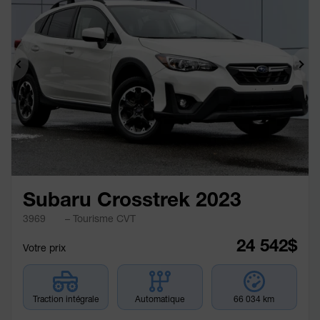
Précédent
Sui
Subaru Crosstrek 2023
3969
– Tourisme CVT
24 542
$
Votre prix
Traction intégrale
Automatique
66 034 km