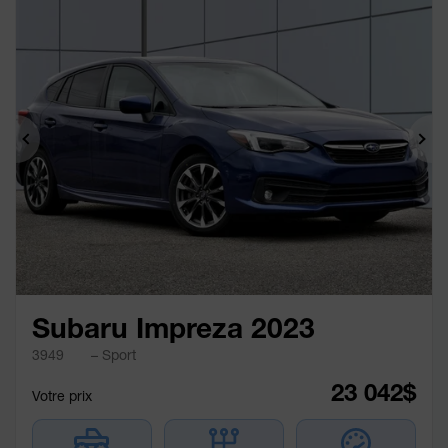
Précédent
Sui
Subaru Impreza 2023
3949
– Sport
23 042
$
Votre prix