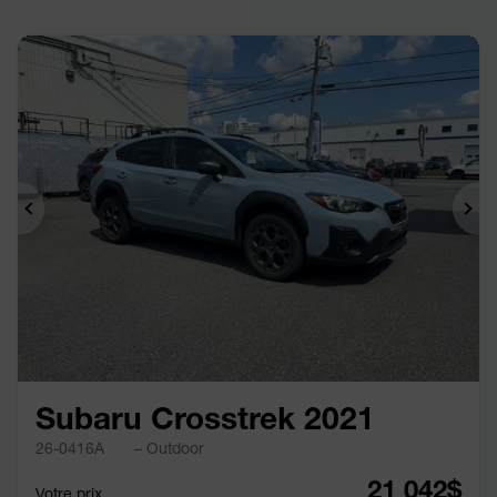
Précédent
Sui
Subaru Crosstrek 2021
26-0416A
– Outdoor
21 042
$
Votre prix