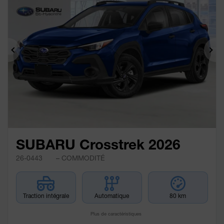
Précédent
Sui
SUBARU Crosstrek 2026
26-0443
– COMMODITÉ
Traction intégrale
Automatique
80 km
Plus de caractéristiques