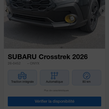
Précédent
Sui
SUBARU Crosstrek 2026
26-0452
– ONYX
Traction intégrale
Automatique
80 km
Plus de caractéristiques
Vérifier la disponibilité