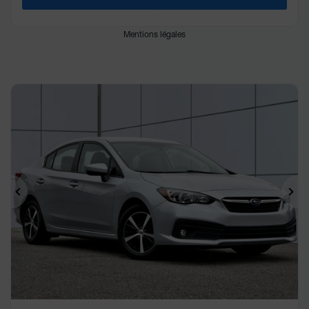
Mentions légales
Précédent
Sui