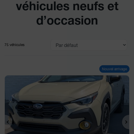
véhicules neufs et
d’occasion
75 véhicules
Nouvel arrivage
Précédent
Sui