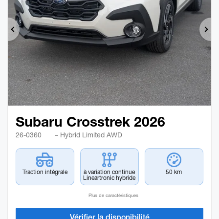
Précédent
Sui
Subaru Crosstrek 2026
26-0360
– Hybrid Limited AWD
Traction intégrale
à variation continue
50 km
Lineartronic hybride
Plus de caractéristiques
Vérifier la disponibilité