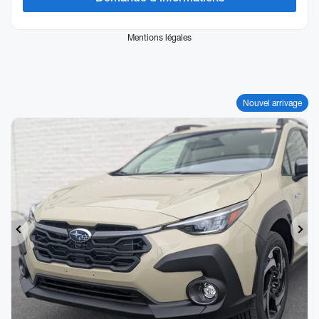
Mentions légales
Nouvel arrivage
Précédent
Sui