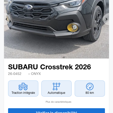
Précédent
Sui
SUBARU Crosstrek 2026
26-0452
– ONYX
Traction intégrale
Automatique
80 km
Plus de caractéristiques