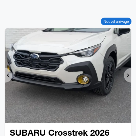
Nouvel arrivage
Précédent
Sui
SUBARU Crosstrek 2026