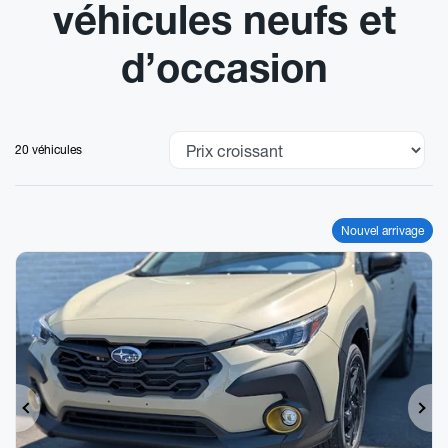
véhicules neufs et
d’occasion
20 véhicules
Nouvel arrivage
Précédent
Sui