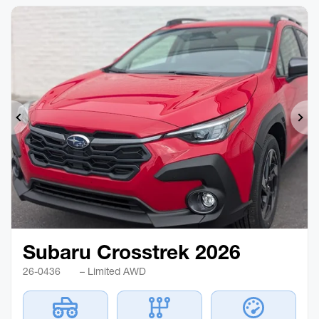
Précédent
Sui
Subaru Crosstrek 2026
26-0436
– Limited AWD