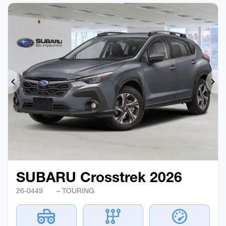
Précédent
Sui
SUBARU Crosstrek 2026
26-0449
– TOURING