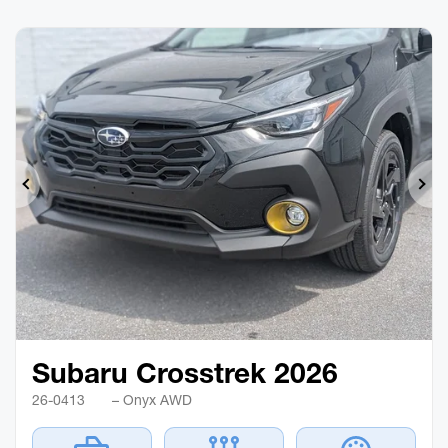
Précédent
Sui
Subaru Crosstrek 2026
26-0413
– Onyx AWD