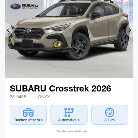
Précédent
Sui
SUBARU Crosstrek 2026
26-0458
– ONYX
Traction intégrale
Automatique
80 km
Plus de caractéristiques