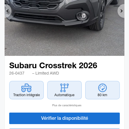
Précédent
Sui
Subaru Crosstrek 2026
26-0437
– Limited AWD
Traction intégrale
Automatique
80 km
Plus de caractéristiques
Vérifier la disponibilité