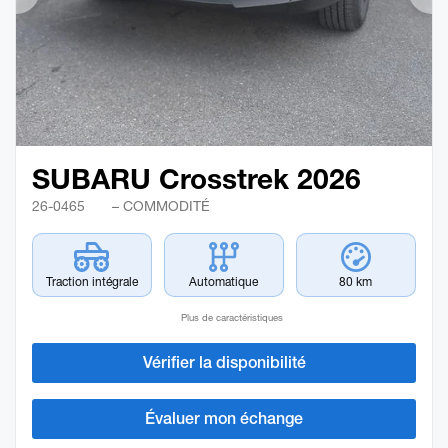
Précédent
Sui
SUBARU Crosstrek 2026
26-0465
– COMMODITÉ
Traction intégrale
Automatique
80 km
Plus de caractéristiques
Vérifier la disponibilité
Évaluer mon échange