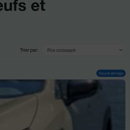
eufs et
Trier par:
Nouvel arrivage