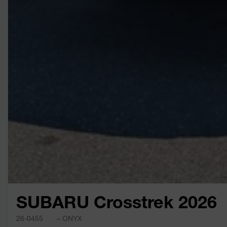
SUBARU Crosstrek 2026
26-0455
– ONYX