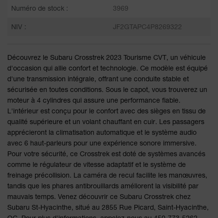
Numéro de stock :
3969
NIV :
JF2GTAPC4P8269322
Découvrez le
Subaru Crosstrek 2023 Tourisme CVT
, un véhicule
d'occasion qui allie confort et technologie. Ce modèle est équipé
d'une
transmission intégrale
, offrant une conduite stable et
sécurisée en toutes conditions. Sous le capot, vous trouverez un
moteur à 4 cylindres
qui assure une performance fiable.
L'intérieur est conçu pour le confort avec des
sièges en tissu de
qualité supérieure
et un
volant chauffant en cuir
. Les passagers
apprécieront la
climatisation automatique
et le système audio
avec
6 haut-parleurs
pour une expérience sonore immersive.
Pour votre sécurité, ce Crosstrek est doté de systèmes avancés
comme le
régulateur de vitesse adaptatif
et le
système de
freinage précollision
. La
caméra de recul
facilite les manœuvres,
tandis que les
phares antibrouillards
améliorent la visibilité par
mauvais temps. Venez découvrir ce Subaru Crosstrek chez
Subaru St-Hyacinthe
, situé au 2855 Rue Picard, Saint-Hyacinthe,
QC. Pour plus d'informations, appelez-nous au 450-773-5262.