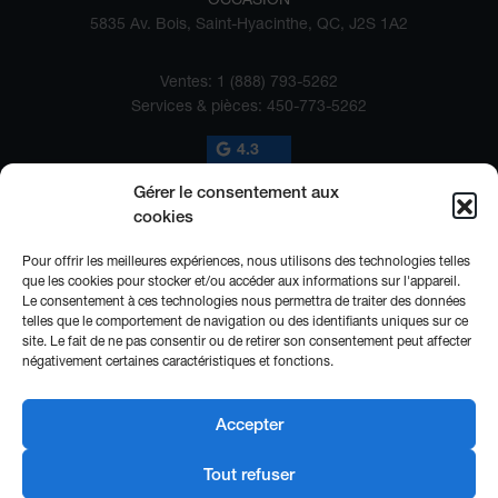
5835 Av. Bois, Saint-Hyacinthe, QC, J2S 1A2
Ventes:
1 (888) 793-5262
Services & pièces:
450-773-5262
4.3
Gérer le consentement aux
cookies
Pour offrir les meilleures expériences, nous utilisons des technologies telles
que les cookies pour stocker et/ou accéder aux informations sur l'appareil.
Le consentement à ces technologies nous permettra de traiter des données
telles que le comportement de navigation ou des identifiants uniques sur ce
2026 © SUBARU ST-HYACINTHE
| Tous droits réservés.
site. Le fait de ne pas consentir ou de retirer son consentement peut affecter
négativement certaines caractéristiques et fonctions.
|
|
|
Termes & conditions
Politique et confidentialité
Désabonnement
Politique de
|
|
cookies (CA)
Paramétrer les cookies
Avis légal sur la réparabilité
Accepter
DÉVELOPPÉ PAR
Tout refuser