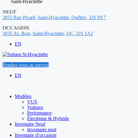
Saint-Hyacinthe
NEUF
2855 Rue Picard, Saint-Hyacinthe, Québec, J2S 8Y7
OCCASION
5835 Av. Bois, Saint-Hyacinthe, QC, J2S 1A2
EN
Rendez-vous au service
EN
Modèles
VUS
Voitures
Performance
Électrique & Hybride
Inventaire Neuf
Inventaire neuf
Inventaire d’occasion