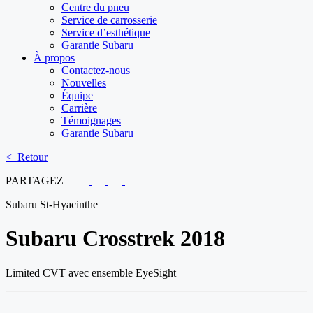
Centre du pneu
Service de carrosserie
Service d’esthétique
Garantie Subaru
À propos
Contactez-nous
Nouvelles
Équipe
Carrière
Témoignages
Garantie Subaru
< Retour
PARTAGEZ
Subaru St-Hyacinthe
Subaru
Crosstrek 2018
Limited CVT avec ensemble EyeSight