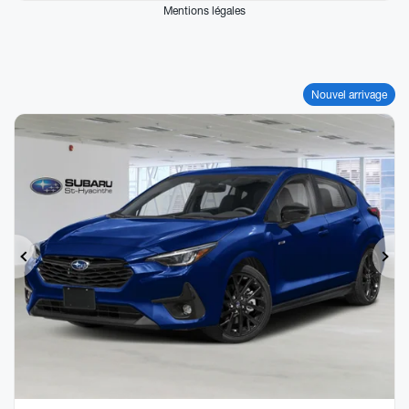
Mentions légales
Nouvel arrivage
Précédent
Sui