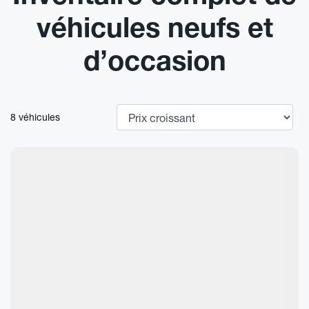
véhicules neufs et
d’occasion
8 véhicules
Nouvel arrivage
Afficher 7 images en plus
Voir plus
Précédent
Sui